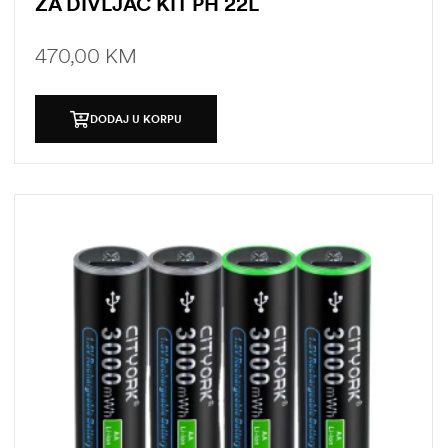
ZA DIVLJAC KIT PH 22L
470,00
KM
DODAJ U KORPU
štem
džbu