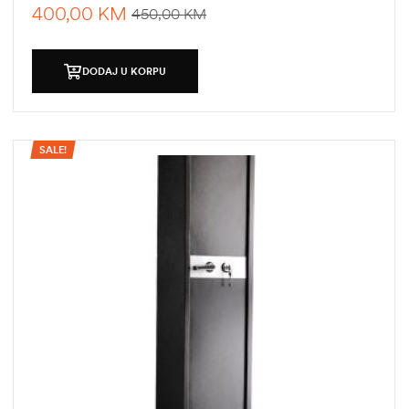
400,00
KM
450,00
KM
DODAJ U KORPU
SALE!