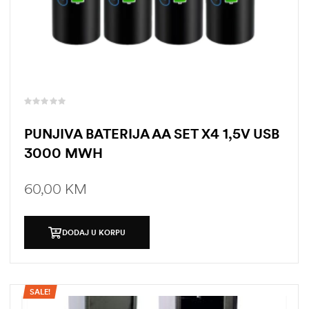
PUNJIVA BATERIJA AA SET X4 1,5V USB
3000 MWH
60,00
KM
DODAJ U KORPU
ČI
SALE!