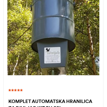
Ocjenjeno
5.00
od 5
KOMPLET AUTOMATSKA HRANILICA