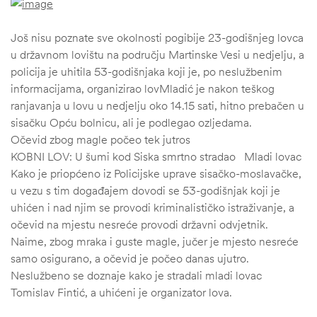
Još nisu poznate sve okolnosti pogibije 23-godišnjeg lovca
u državnom lovištu na području Martinske Vesi u nedjelju, a
policija je uhitila 53-godišnjaka koji je, po neslužbenim
informacijama, organizirao lovMladić je nakon teškog
ranjavanja u lovu u nedjelju oko 14.15 sati, hitno prebačen u
sisačku Opću bolnicu, ali je podlegao ozljedama.
Očevid zbog magle počeo tek jutros
KOBNI LOV: U šumi kod Siska smrtno stradao Mladi lovac
Kako je priopćeno iz Policijske uprave sisačko-moslavačke,
u vezu s tim događajem dovodi se 53-godišnjak koji je
uhićen i nad njim se provodi kriminalističko istraživanje, a
očevid na mjestu nesreće provodi državni odvjetnik.
Naime, zbog mraka i guste magle, jučer je mjesto nesreće
samo osigurano, a očevid je počeo danas ujutro.
Neslužbeno se doznaje kako je stradali mladi lovac
Tomislav Fintić, a uhićeni je organizator lova.