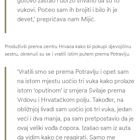
gotovo zastao i ubrzo shvatio da su to
vukovi. Počeo sam ih brojiti i bilo ih je
devet,’ prepričava nam Mijić.
Produživši prema centru Hrvaca kako bi pokupi djevojčinu
sestru, okrenuli su se i vratili istim putem prema Potravlju.
‘Vratili smo se prema Potravlju i opet sam
na istom mjestu uočio tri vuka kako prolaze
istom ‘oputinom’ iz smjera Svilaje prema
Vrdovu i Hrvatačkom polju. Također, na
obližnjoj livadi sam uočio još tri vuka, jedan
veći i dva manja, pa sam pretpostavio da je
ovaj veliki vođa čopora. Izašao sam iz auta
da vidim kako će reagirati. Samo me