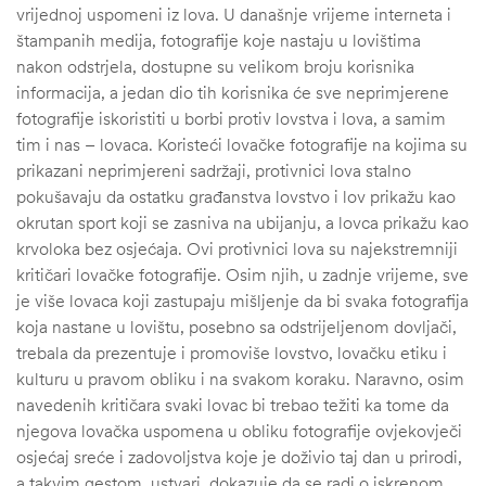
vrijednoj uspomeni iz lova. U današnje vrijeme interneta i
štampanih medija, fotografije koje nastaju u lovištima
nakon odstrjela, dostupne su velikom broju korisnika
informacija, a jedan dio tih korisnika će sve neprimjerene
fotografije iskoristiti u borbi protiv lovstva i lova, a samim
tim i nas – lovaca. Koristeći lovačke fotografije na kojima su
prikazani neprimjereni sadržaji, protivnici lova stalno
pokušavaju da ostatku građanstva lovstvo i lov prikažu kao
okrutan sport koji se zasniva na ubijanju, a lovca prikažu kao
krvoloka bez osjećaja. Ovi protivnici lova su najekstremniji
kritičari lovačke fotografije. Osim njih, u zadnje vrijeme, sve
je više lovaca koji zastupaju mišljenje da bi svaka fotografija
koja nastane u lovištu, posebno sa odstrijeljenom dovljači,
trebala da prezentuje i promoviše lovstvo, lovačku etiku i
kulturu u pravom obliku i na svakom koraku. Naravno, osim
navedenih kritičara svaki lovac bi trebao težiti ka tome da
njegova lovačka uspomena u obliku fotografije ovjekovječi
osjećaj sreće i zadovoljstva koje je doživio taj dan u prirodi,
a takvim gestom, ustvari, dokazuje da se radi o iskrenom