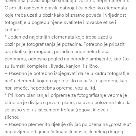
navedena pravila koja se smatraju izuzetno neprimjerenim.
Osim tih osnovnih pravila nabrojat ću nekoliko elemenata
koje treba uzeti u obzir kako bi znatno povećali vrijednost
fotografije u pogledu njene kvalitete i lovačke etike i
kulture:
* Jedan od najbitnijih elemenata koje treba uzeti u
obzir prije fotografisanja je pozadina. Potrebno je pripaziti
da, ukoliko je moguće, pozadina bude neka lijepa
panorama, odnosno pogled na prirodne ambijente, kao što
su šumski kompleksi, livade, kanjoni i slično.
– Posebno je potrebno izbjegavati da se u kadru fotografije
nađu elementi kojima nije mjesto na našoj uspomeni, kao
npr. smeće, nepotrebna oprema, vozila, itd.
* Prilikom planiranja i pripreme za fotografisanje veoma je
bitno da je divljač u prvom planu, naravno položena tako da
se jasno vidi i s isticanjem trofeja (rogovi, kljove i
slično).
– Posebno plemenito djeluje divljač položena na „prostirku“
napravljenu od grana četinara ili hrasta, ili nekog drugog