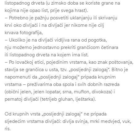
listopadnog drveta (u zimsko doba se koriste grane na
kojima nije opao list, prije svega hrast).
– Potrebno je pažnju posvetiti uklanjanju ili skrivanju
krvi oko divljači i na divljači jer nikome nije cilj
krvava fotografija,
– Ukoliko je na divljači vidljiva rana od pogotka,
nju možemo jednostavno prekriti grančicom četinara
ili listopadnog drveta na kojem ima list.
– Po lovačkoj etici, pojedinim vrstama, kao znak poštovanja,
stavlja se grančica u usta, tzv. „posljednji zalogaj“. Bitno je
napomenuti da „posljednji zalogaj“ pripada krupnim
vrstama – preživarima oba spola i svih dobnih razreda
(obični jelen, jelen lopatar, srna, muflon, divokoza) i
pernatoj divljači (tetrijeb gluhan, lještarka).
Od krupnih vrsta „posljednji zalogaj“ ne pripada
sljedećim vrstama divljači: divlja svinja, mrki medvjed, vuk,
ris.