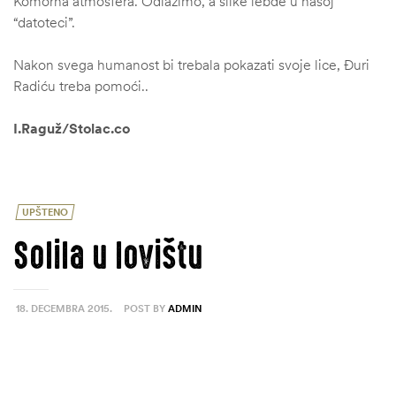
Komorna atmosfera. Odlazimo, a slike lebde u našoj
“datoteci”.
Nakon svega humanost bi trebala pokazati svoje lice, Đuri
Radiću treba pomoći..
I.Raguž/Stolac.co
UPŠTENO
Solila u lovištu
18. DECEMBRA 2015.
POST BY
ADMIN