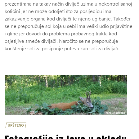
prezentirana na takav način divljač uzima u nekontrolisanoj
količini jer ne može odoljeti što za posljedicu ima
zakazivanje organa kod divljači te njeno ugibanje. Također
se ne preporučuje sol koja u sebi ima veliki udio prljavštine
i gline jer dovodi do problema probavnog trakta kod
osjetljive srneće divljači. Naročito se ne preporučuje
korištenje soli za posipanje puteva kao soli za divljač.
UPŠTENO