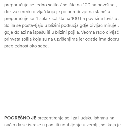
preporučuje se jedno solilo / solište na 100 ha površine ,
dok za srneću divljač koja je po prirodi vjerna staništu
preporučuje se 4 sola / solišta na 100 ha površine lovišta .
Solila se postavljaju u blizini područja gdje divljač miruje ,
gdje dolazi na ispašu ili u blizini pojila. Veoma rado divljač
prihvata solila koja su na uzvišenjima jer odatle ima dobru
preglednost oko sebe.
POGREŠNO JE
prezentiranje soli za ljudsku ishranu na
način da se istrese u panj ili udubljenje u zemlji, sol koja je