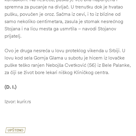
spremna za pucanje na divljač. U trenutku dok je hvatao
pušku, povučen je oroz. Sačma iz cevi, i to iz blizine od
samo nekoliko centimetara, zasula je stomak nesrećnog
Stojana i na licu mesta ga usmrtila – navodi Stojanov
prijatelj.
Ovo je druga nesreća u lovu proteklog vikenda u Srbiji. U
lovu kod sela Gornja Glama u subotu je hicem iz lovačke
puške teško ranjen Nebojša Cvetković (56) iz Bele Palanke,
za čiji se život bore lekari niškog Kliničkog centra.
(D. I.)
Izvor: kurir.rs
UPŠTENO