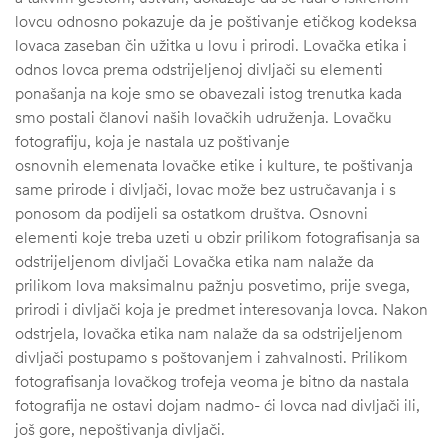
lovcu odnosno pokazuje da je poštivanje etičkog kodeksa
lovaca zaseban čin užitka u lovu i prirodi. Lovačka etika i
odnos lovca prema odstrijeljenoj divljači su elementi
ponašanja na koje smo se obavezali istog trenutka kada
smo postali članovi naših lovačkih udruženja. Lovačku
fotografiju, koja je nastala uz poštivanje
osnovnih elemenata lovačke etike i kulture, te poštivanja
same prirode i divljači, lovac može bez ustručavanja i s
ponosom da podijeli sa ostatkom društva. Osnovni
elementi koje treba uzeti u obzir prilikom fotografisanja sa
odstrijeljenom divljači Lovačka etika nam nalaže da
prilikom lova maksimalnu pažnju posvetimo, prije svega,
prirodi i divljači koja je predmet interesovanja lovca. Nakon
odstrjela, lovačka etika nam nalaže da sa odstrijeljenom
divljači postupamo s poštovanjem i zahvalnosti. Prilikom
fotografisanja lovačkog trofeja veoma je bitno da nastala
fotografija ne ostavi dojam nadmo- ći lovca nad divljači ili,
još gore, nepoštivanja divljači.