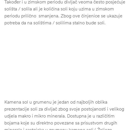
Također i u zimskom periodu divljač veoma često posjećuje
solišta / solila ali je količina soli koju uzima u zimskom
periodu prilično smanjena. Zbog ove činjenice se ukazuje
potreba da na solištima / solilima stalno bude soli.
Kamena sol u grumenu je jedan od najboljih oblika
prezentacije soli za divljač zbog svoje postojanosti i velikog
udjela makro i mikro minerala. Dostupna je u različitim
bojama koje su direktno povezane sa prisustvom drugih
minerala i sastojaka u grumenu kamene soli ( Željezo ,