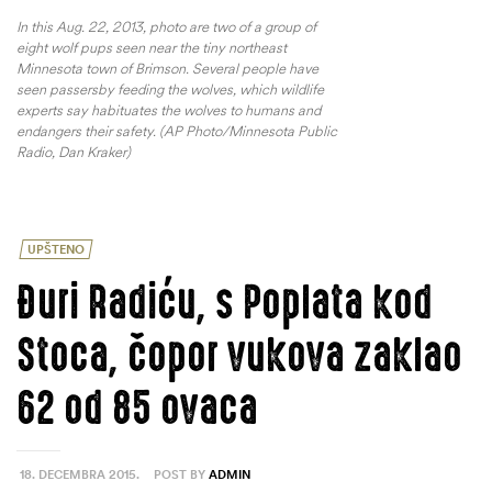
In this Aug. 22, 2013, photo are two of a group of
eight wolf pups seen near the tiny northeast
Minnesota town of Brimson. Several people have
seen passersby feeding the wolves, which wildlife
experts say habituates the wolves to humans and
endangers their safety. (AP Photo/Minnesota Public
Radio, Dan Kraker)
UPŠTENO
Đuri Radiću, s Poplata kod
Stoca, čopor vukova zaklao
62 od 85 ovaca
18. DECEMBRA 2015.
POST BY
ADMIN