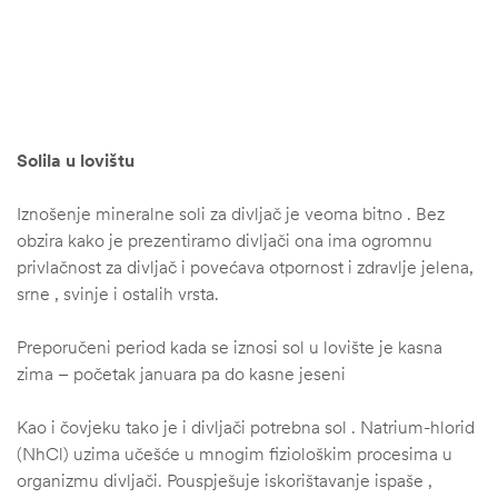
Solila u lovištu
Iznošenje mineralne soli za divljač je veoma bitno . Bez
obzira kako je prezentiramo divljači ona ima ogromnu
privlačnost za divljač i povećava otpornost i zdravlje jelena,
srne , svinje i ostalih vrsta.
Preporučeni period kada se iznosi sol u lovište je kasna
zima – početak januara pa do kasne jeseni
Kao i čovjeku tako je i divljači potrebna sol . Natrium-hlorid
(NhCl) uzima učešće u mnogim fiziološkim procesima u
organizmu divljači. Pouspješuje iskorištavanje ispaše ,