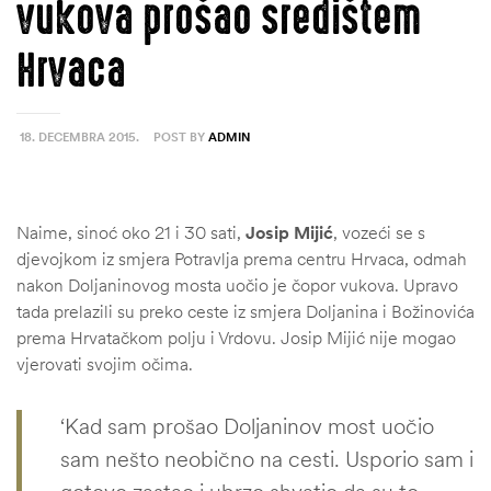
vukova prošao središtem
Hrvaca
18. DECEMBRA 2015.
POST BY
ADMIN
Naime, sinoć oko 21 i 30 sati,
Josip Mijić
, vozeći se s
djevojkom iz smjera Potravlja prema centru Hrvaca, odmah
nakon Doljaninovog mosta uočio je čopor vukova. Upravo
tada prelazili su preko ceste iz smjera Doljanina i Božinovića
prema Hrvatačkom polju i Vrdovu. Josip Mijić nije mogao
vjerovati svojim očima.
‘Kad sam prošao Doljaninov most uočio
sam nešto neobično na cesti. Usporio sam i