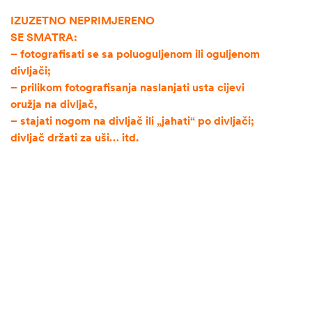
IZUZETNO NEPRIMJERENO
SE SMATRA:
– fotografisati se sa poluoguljenom ili oguljenom
divljači;
– prilikom fotografisanja naslanjati usta cijevi
oružja na divljač,
– stajati nogom na divljač ili „jahati“ po divljači;
divljač držati za uši… itd.