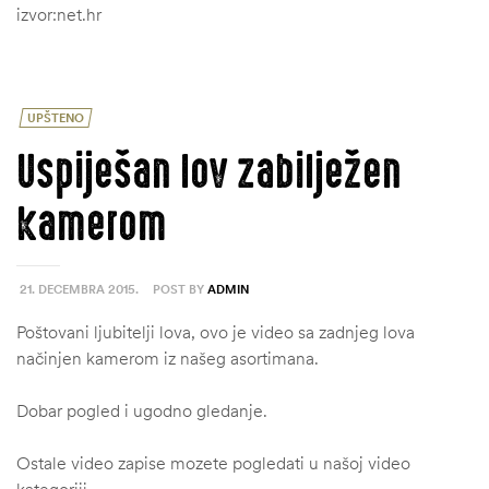
izvor:net.hr
UPŠTENO
Uspiješan lov zabilježen
kamerom
21. DECEMBRA 2015.
POST BY
ADMIN
Poštovani ljubitelji lova, ovo je video sa zadnjeg lova
načinjen kamerom iz našeg asortimana.
štem
džbu
Dobar pogled i ugodno gledanje.
Ostale video zapise mozete pogledati u našoj video
kategoriji