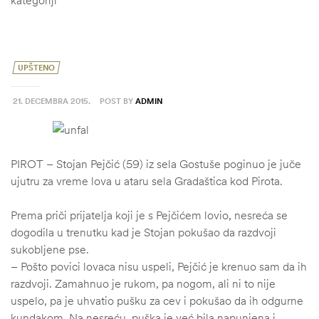
UPŠTENO
21. DECEMBRA 2015.
POST BY
ADMIN
PIROT – Stojan Pejčić (59) iz sela Gostuše poginuo je juče
ujutru za vreme lova u ataru sela Gradaštica kod Pirota.
Prema priči prijatelja koji je s Pejčićem lovio, nesreća se
dogodila u trenutku kad je Stojan pokušao da razdvoji
sukobljene pse.
– Pošto povici lovaca nisu uspeli, Pejčić je krenuo sam da ih
ČI
razdvoji. Zamahnuo je rukom, pa nogom, ali ni to nije
uspelo, pa je uhvatio pušku za cev i pokušao da ih odgurne
kundakom. Na nesreću, puška je već bila napunjena i