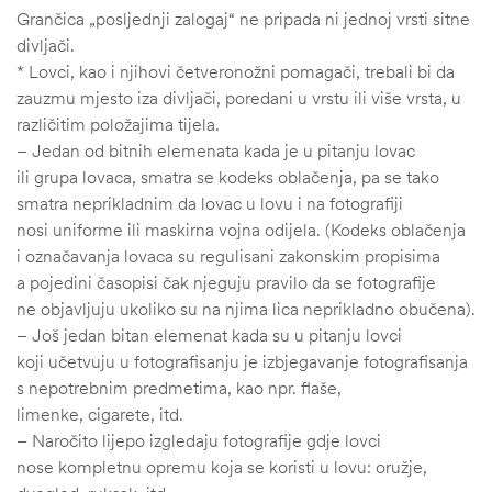
Grančica „posljednji zalogaj“ ne pripada ni jednoj vrsti sitne
divljači.
* Lovci, kao i njihovi četveronožni pomagači, trebali bi da
zauzmu mjesto iza divljači, poredani u vrstu ili više vrsta, u
različitim položajima tijela.
– Jedan od bitnih elemenata kada je u pitanju lovac
ili grupa lovaca, smatra se kodeks oblačenja, pa se tako
smatra neprikladnim da lovac u lovu i na fotografiji
nosi uniforme ili maskirna vojna odijela. (Kodeks oblačenja
i označavanja lovaca su regulisani zakonskim propisima
a pojedini časopisi čak njeguju pravilo da se fotografije
ne objavljuju ukoliko su na njima lica neprikladno obučena).
– Još jedan bitan elemenat kada su u pitanju lovci
koji učetvuju u fotografisanju je izbjegavanje fotografisanja
s nepotrebnim predmetima, kao npr. flaše,
limenke, cigarete, itd.
– Naročito lijepo izgledaju fotografije gdje lovci
nose kompletnu opremu koja se koristi u lovu: oružje,