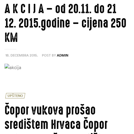
A K C I J A – od 20.11. do 21
12. 2015.godine – cijena 250
KM
18. DECEMBRA 2015.
POST BY
ADMIN
UPŠTENO
Čopor vukova prošao
središtem Hrvaca Čopor