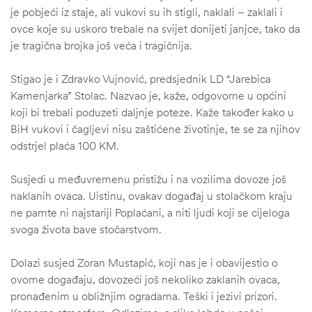
je pobjeći iz staje, ali vukovi su ih stigli, naklali – zaklali i
ovce koje su uskoro trebale na svijet donijeti janjce, tako da
je tragična brojka još veća i tragičnija.
Stigao je i Zdravko Vujnović, predsjednik LD “Jarebica
Kamenjarka” Stolac. Nazvao je, kaže, odgovorne u općini
koji bi trebali poduzeti daljnje poteze. Kaže također kako u
BiH vukovi i čagljevi nisu zaštićene životinje, te se za njihov
odstrjel plaća 100 KM.
Susjedi u međuvremenu pristižu i na vozilima dovoze još
naklanih ovaca. Uistinu, ovakav događaj u stolačkom kraju
ne pamte ni najstariji Poplaćani, a niti ljudi koji se cijeloga
svoga života bave stočarstvom.
Dolazi susjed Zoran Mustapić, koji nas je i obavijestio o
ovome događaju, dovozeći još nekoliko zaklanih ovaca,
pronađenim u obližnjim ogradama. Teški i jezivi prizori.