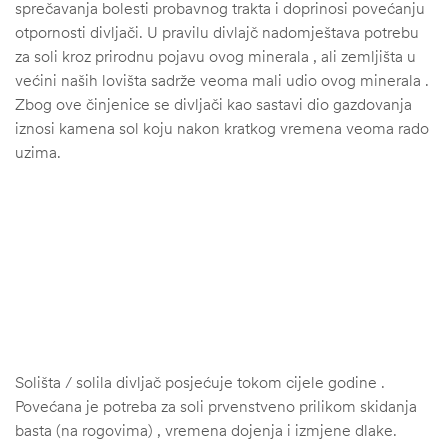
sprečavanja bolesti probavnog trakta i doprinosi povećanju
otpornosti divljači. U pravilu divlajč nadomještava potrebu
za soli kroz prirodnu pojavu ovog minerala , ali zemljišta u
većini naših lovišta sadrže veoma mali udio ovog minerala .
Zbog ove činjenice se divljači kao sastavi dio gazdovanja
iznosi kamena sol koju nakon kratkog vremena veoma rado
uzima.
Solišta / solila divljač posjećuje tokom cijele godine .
Povećana je potreba za soli prvenstveno prilikom skidanja
basta (na rogovima) , vremena dojenja i izmjene dlake.