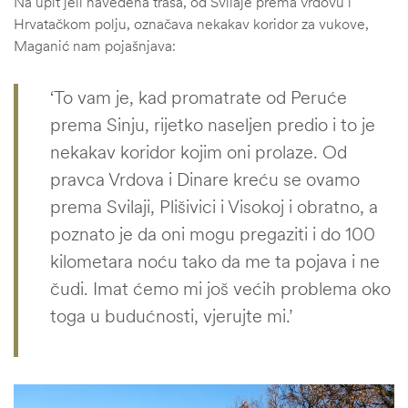
Na upit jeli navedena trasa, od Svilaje prema Vrdovu i
Hrvatačkom polju, označava nekakav koridor za vukove,
Maganić nam pojašnjava:
‘To vam je, kad promatrate od Peruće
prema Sinju, rijetko naseljen predio i to je
nekakav koridor kojim oni prolaze. Od
pravca Vrdova i Dinare kreću se ovamo
prema Svilaji, Plišivici i Visokoj i obratno, a
poznato je da oni mogu pregaziti i do 100
kilometara noću tako da me ta pojava i ne
čudi. Imat ćemo mi još većih problema oko
toga u budućnosti, vjerujte mi.’