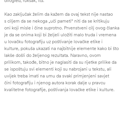
dvogled, ruksak, itd.
Kao zaključak želim da kažem da ovaj tekst nije nastao
s ciljem da se nekoga „uči pameti“ niti da se kritikuju
oni koji misle i čine suprotno. Prvenstveni cilj ovog članka
je da se onima koji bi željeli uložiti malo truda i vremena
u lovačku fotografiju uz poštivanje lovačke etike i
kulture, pokuša ukazati na najbitnije elemente kako bi što
lakše došli do željenog rezultata. Naravno, ovom
prilikom, takođe, bitno je naglasiti da su rijetke prilike da
se ispoštuju svi elementi koji su nabrojani u tekstu, ali
uvijek treba imati na umu da svaki primjenjeni savjet
čini fotografiju i njenog autora korak dalje u pravcu
kvalitetne fotografije, poštivanja lovačke etike i kulture.