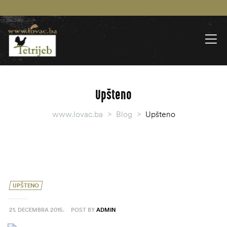
Upšteno
www.lovac.ba
>
Blog
>
Upšteno
UPŠTENO
21. DECEMBRA 2015.
POST BY
ADMIN