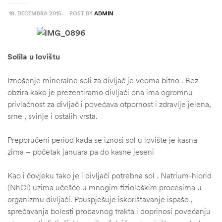
18. DECEMBRA 2015.
POST BY
ADMIN
Solila u lovištu
Iznošenje mineralne soli za divljač je veoma bitno . Bez
obzira kako je prezentiramo divljači ona ima ogromnu
privlačnost za divljač i povećava otpornost i zdravlje jelena,
srne , svinje i ostalih vrsta.
Preporučeni period kada se iznosi sol u lovište je kasna
zima – početak januara pa do kasne jeseni
Kao i čovjeku tako je i divljači potrebna sol . Natrium-hlorid
(NhCl) uzima učešće u mnogim fiziološkim procesima u
organizmu divljači. Pouspješuje iskorištavanje ispaše ,
sprečavanja bolesti probavnog trakta i doprinosi povećanju