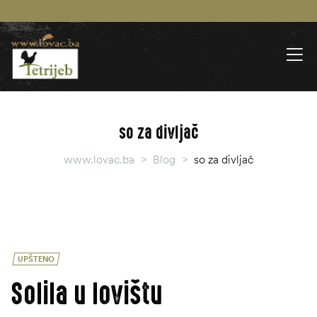
so za divljač
www.lovac.ba
>
Blog
>
so za divljač
UPŠTENO
Solila u lovištu