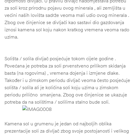
otpornosti divljači. U pravilu divlajč nadomještava potrebu
za soli kroz prirodnu pojavu ovog minerala , ali zemljišta u
većini naših lovišta sadrže veoma mali udio ovog minerala .
Zbog ove činjenice se divljači kao sastavi dio gazdovanja
iznosi kamena sol koju nakon kratkog vremena veoma rado
uzima.
Solišta / solila divljač posjećuje tokom cijele godine .
Povećana je potreba za soli prvenstveno prilikom skidanja
basta (na rogovima) , vremena dojenja i izmjene dlake.
Također i u zimskom periodu divljač veoma često posjećuje
solišta / solila ali je količina soli koju uzima u zimskom
periodu prilično smanjena. Zbog ove činjenice se ukazuje
štem
potreba da na solištima / solilima stalno bude soli.
džbu
Kamena sol u grumenu je jedan od najboljih oblika
prezentacije soli za divljač zbog svoje postojanosti i velikog