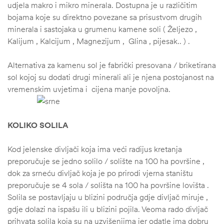
udjela makro i mikro minerala. Dostupna je u različitim
bojama koje su direktno povezane sa prisustvom drugih
minerala i sastojaka u grumenu kamene soli ( Željezo ,
Kalijum , Kalcijum , Magnezijum , Glina , pijesak.. ) .
Alternativa za kamenu sol je fabrički presovana / briketirana
sol kojoj su dodati drugi minerali ali je njena postojanost na
vremenskim uvjetima i cijena manje povoljna.
KOLIKO SOLILA
Kod jelenske divljači koja ima veći radijus kretanja
preporučuje se jedno solilo / solište na 100 ha površine ,
dok za srneću divljač koja je po prirodi vjerna staništu
preporučuje se 4 sola / solišta na 100 ha površine lovišta .
Solila se postavljaju u blizini područja gdje divljač miruje ,
ČI
gdje dolazi na ispašu ili u blizini pojila. Veoma rado divljač
prihvata solila koja su na uzvišenjima jer odatle ima dobru